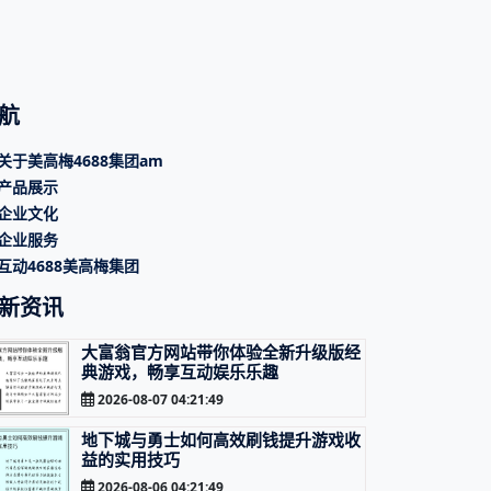
航
关于美高梅4688集团am
产品展示
企业文化
企业服务
互动4688美高梅集团
新资讯
大富翁官方网站带你体验全新升级版经
典游戏，畅享互动娱乐乐趣
2026-08-07 04:21:49
地下城与勇士如何高效刷钱提升游戏收
益的实用技巧
2026-08-06 04:21:49