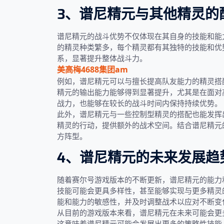
3、谱尼精元与其他精灵的
谱尼精元的战斗优势不仅体现在其自身的技能和能
的精灵种类繁多，每个精灵都有其独特的技能和优
系，显著提升整体战斗力。
美高梅4688集团am
例如，谱尼精元可以与擅长提高队友能力的精灵搭
精元的输出能力能够得到显著提升，尤其是在面对
战力，也能够在较长的战斗时间内保持持续优势。
此外，谱尼精元与一些控制型精灵的搭配也能发挥
精灵的行动，提供额外的战术空间。结合谱尼精元
方阵型。
4、谱尼精元的未来发展趋
随着赛尔号游戏版本的不断更新，谱尼精元的能力
技能可能会更具多样性，甚至能够实现与更多精灵
能和能力的敏感性，并及时调整战术以应对不断变
从目前的游戏版本来看，谱尼精元在未来可能会更
这意味着谱尼精元可能会发展出更多的策略性技能