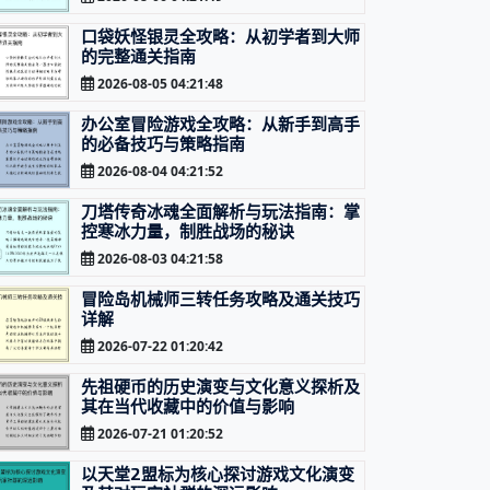
口袋妖怪银灵全攻略：从初学者到大师
的完整通关指南
2026-08-05 04:21:48
办公室冒险游戏全攻略：从新手到高手
的必备技巧与策略指南
2026-08-04 04:21:52
刀塔传奇冰魂全面解析与玩法指南：掌
控寒冰力量，制胜战场的秘诀
2026-08-03 04:21:58
冒险岛机械师三转任务攻略及通关技巧
详解
2026-07-22 01:20:42
先祖硬币的历史演变与文化意义探析及
其在当代收藏中的价值与影响
2026-07-21 01:20:52
以天堂2盟标为核心探讨游戏文化演变