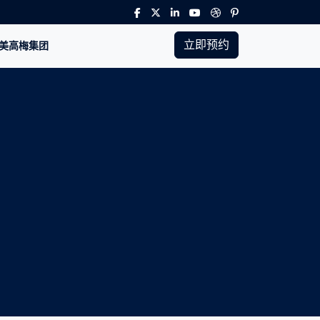
立即预约
8美高梅集团